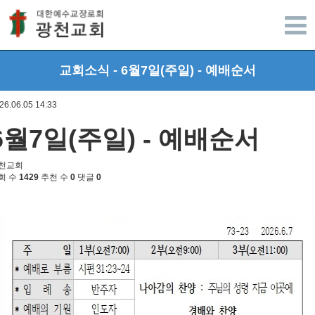
광주광천교회
교회소식 - 6월7일(주일) - 예배순서
26.06.05 14:33
6월7일(주일) - 예배순서
천교회
회 수
1429
추천 수
0
댓글
0