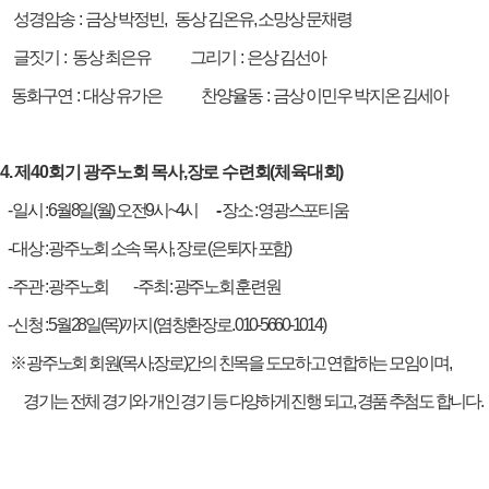
성경
암송
:
금상 박정빈
,
동상 김온유
,
소망상 문채령
글짓기
:
동상 최은유 그리기
:
은상 김선아
동화구연
:
대상 유가은 찬양율동
:
금상 이민우 박지온 김세아
4.
제
40
회기 광주노회 목사
,
장로 수련회
(
체육대회
)
-
일시
: 6
월
8
일
(
월
)
오전
9
시
~
4
시
-
장소
:
영광스포티움
-
대상
:
광주노회 소속 목사
,
장로
(
은퇴자 포함
)
-
주관
:
광주노회 -
주최
:
광주노회 훈련원
-
신청
: 5
월
28
일
(
목
)
까지
(
염창환장로
. 010-5660-1014)
※
광주노회 회원
(
목사
,
장로
)
간의 친목을 도모하고 연합하는 모임이며
,
경기는 전체 경기와 개인 경기 등 다양하게 진행 되고
,
경품 추첨도 합니다
.