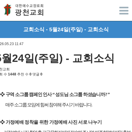
광주광천교회
교회소식 - 5월24일(주일) - 교회소식
26.05.23 11:47
5월24일(주일) - 교회소식
천교회
회 수
1448
추천 수
0
댓글
0
❖
구역 소그룹 캠페인 인사
“
성도님 소그룹 하셨습니까
? ”
매주 소그룹 모임에 힘써 참여해 주시기 바랍니다
.
❖
가정예배 정착을 위한 가정예배 사진 서로 나누기