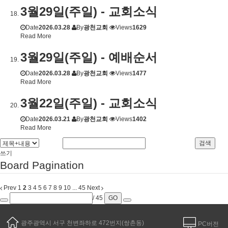
3월29일(주일) - 교회소식
Date
2026.03.28
By
광천교회
Views
1629
Read More
3월29일(주일) - 예배순서
Date
2026.03.28
By
광천교회
Views
1477
Read More
3월22일(주일) - 교회소식
Date
2026.03.21
By
광천교회
Views
1402
Read More
검색
쓰기
Board Pagination
Prev
1
2
3
4
5
6
7
8
9
10
...
45
Next
/ 45
GO
광주광역시 서구 천변좌하로 472번지(쌍촌동)
PC버전