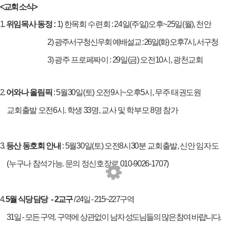
<교회 소식>
1.
위임목사 동정
:
1)
한목회 수련회
: 24
일
(
주일
)
오후
~25
일
(
월
),
천안
2)
광주
서구청
신우회 예배
설교
: 26
일
(
화
)
오후
7
시
,
서구청
3)
광주 프로페짜이
: 29
일
(
금
)
오전
10
시
,
광천교회
2.
어와나 올림픽
: 5
월
30
일
(
토
)
오전
9
시
~
오후
5
시
,
무주 태권도원
교회
출발 오전
6
시
.
학생
33
명
,
교사 및 학부모
8
명 참가
3.
등산 동호회 안내
: 5
월
30
일
(
토
)
오전
8
시
30
분 교회
출발
,
신안 임자도
(
누구나 참석가능
.
문의 정신호장로
010-9026-1707)
4.
5
월 식당 담당
-
2
교구
/
24
일
-
215~227
구역
31
일
-
모든 구역
.
구역에 상관없이
남자 성도님들의 많은 참여 바랍니다
.