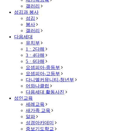
갤러리
섬김과 봉사
섬김
봉사
갤러리
다음세대
유치부
1ㆍ2다해
3ㆍ4다해
5ㆍ6다해
요셉피아-중등부
요셉피아-고등부
다니엘커뮤니티-청년부
어와나클럽
다음세대 활동사진
성인교육
세례교육
새가족 교육
알파
성경아카데미
중보기도학교