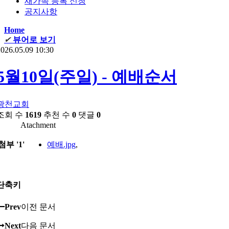
새가족 등록 신청
공지사항
Home
✔
뷰어로 보기
026.05.09 10:30
5월10일(주일) - 예배순서
광천교회
조회 수
1619
추천 수
0
댓글
0
Atachment
첨부
'
1
'
예배.jpg
,
단축키
Prev
이전 문서
Next
다음 문서