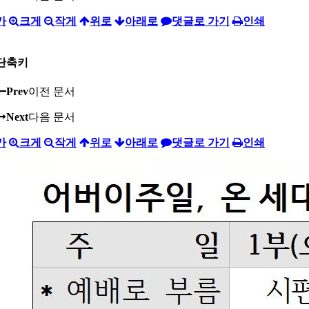
가
크게
작게
위로
아래로
댓글로 가기
인쇄
단축키
Prev
이전 문서
Next
다음 문서
가
크게
작게
위로
아래로
댓글로 가기
인쇄