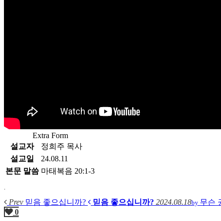
Extra Form
설교자
정희주 목사
설교일
24.08.11
본문 말씀
마태복음 20:1-3
.
Prev
믿음 좋으십니까?
믿음 좋으십니까?
2024.08.18
무슨
by
0