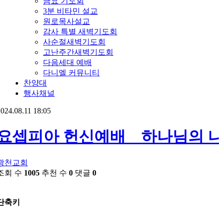
금요 기도회
3분 비타민 설교
원로목사설교
감사 특별 새벽기도회
사순절새벽기도회
고난주간새벽기도회
다음세대 예배
다니엘 커뮤니티
찬양대
행사채널
024.08.11 18:05
요셉피아 헌신예배 _ 하나님의 
광천교회
조회 수
1005
추천 수
0
댓글
0
단축키