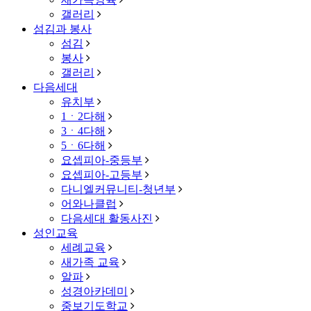
갤러리
섬김과 봉사
섬김
봉사
갤러리
다음세대
유치부
1ㆍ2다해
3ㆍ4다해
5ㆍ6다해
요셉피아-중등부
요셉피아-고등부
다니엘커뮤니티-청년부
어와나클럽
다음세대 활동사진
성인교육
세례교육
새가족 교육
알파
성경아카데미
중보기도학교