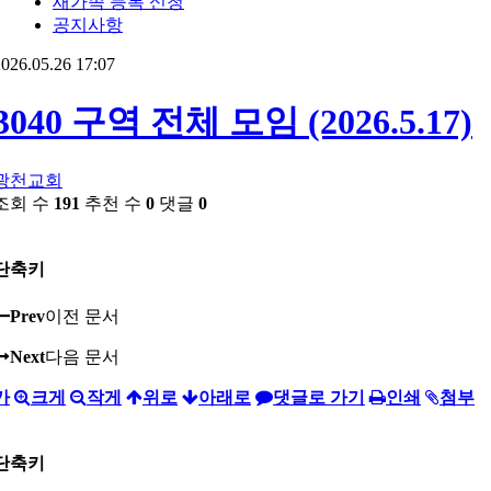
새가족 등록 신청
공지사항
026.05.26 17:07
3040 구역 전체 모임 (2026.5.17)
광천교회
조회 수
191
추천 수
0
댓글
0
단축키
Prev
이전 문서
Next
다음 문서
가
크게
작게
위로
아래로
댓글로 가기
인쇄
첨부
단축키