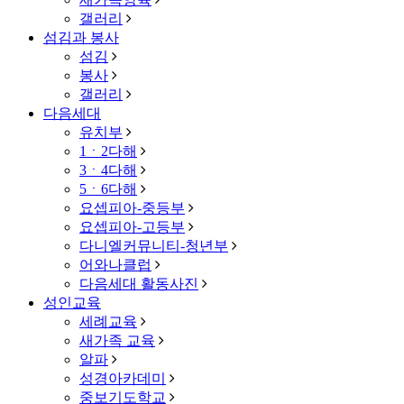
갤러리
섬김과 봉사
섬김
봉사
갤러리
다음세대
유치부
1ㆍ2다해
3ㆍ4다해
5ㆍ6다해
요셉피아-중등부
요셉피아-고등부
다니엘커뮤니티-청년부
어와나클럽
다음세대 활동사진
성인교육
세례교육
새가족 교육
알파
성경아카데미
중보기도학교