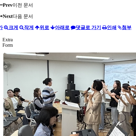
Prev
이전 문서
Next
다음 문서
가
크게
작게
위로
아래로
댓글로 가기
인쇄
첨부
Extra
Form